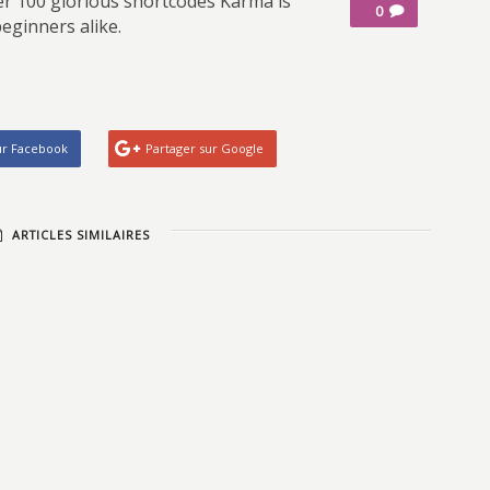
r 100 glorious shortcodes Karma is
0
beginners alike.
ur Facebook
Partager sur Google
ARTICLES SIMILAIRES