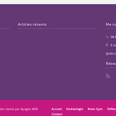
Articles récents
Me co
06 
5 r
(près 
Résea
ite réalisé par
Apogée WEB
Accueil
Kinésiologie
Brain Gym
Réflex
Contact