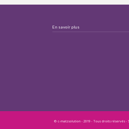
En savoir plus
© c-matzsolution - 2019 - Tous droits réservés - S