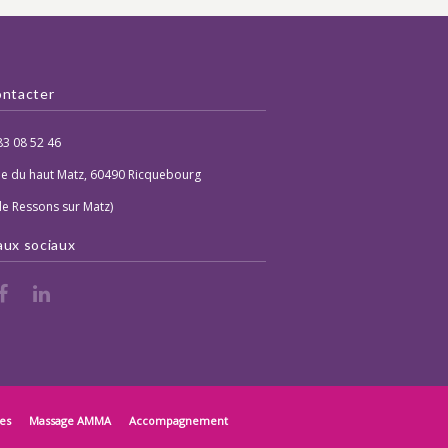
ntacter
83 08 52 46
ue du haut Matz, 60490 Ricquebourg
de Ressons sur Matz)
ux sociaux
es
Massage AMMA
Accompagnement