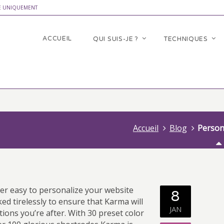
E UNIQUEMENT
ACCUEIL
QUI SUIS-JE ?
TECHNIQUES
Accueil
Blog
Person
er easy to personalize your website
8
ed tirelessly to ensure that Karma will
JAN
ions you’re after. With 30 preset color