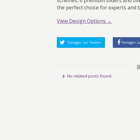
schemes, 6 premium sliders and ove
the perfect choice for experts and 
View Design Options →
Partager sur Twitter
Partager s
No related posts found.