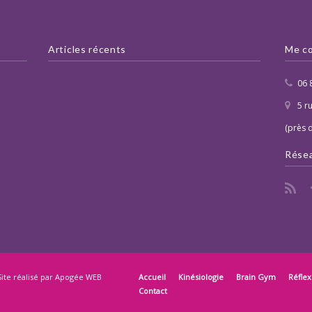
Articles récents
Me co
06 
5 r
(près 
Résea
ite réalisé par
Apogée WEB
Accueil
Kinésiologie
Brain Gym
Réflex
Contact