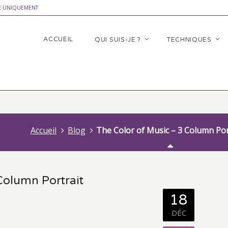
E UNIQUEMENT
ACCUEIL
QUI SUIS-JE ?
TECHNIQUES
Accueil
Blog
The Color of Music – 3 Column Por
Column Portrait
18
DÉC