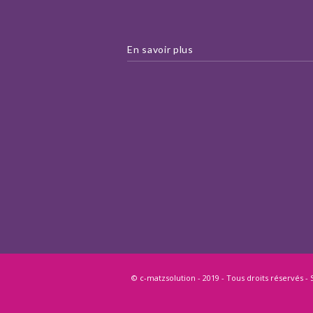
En savoir plus
© c-matzsolution - 2019 - Tous droits réservés - S