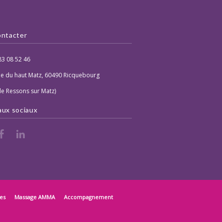
ntacter
83 08 52 46
ue du haut Matz, 60490 Ricquebourg
de Ressons sur Matz)
ux sociaux
es
Massage AMMA
Accompagnement